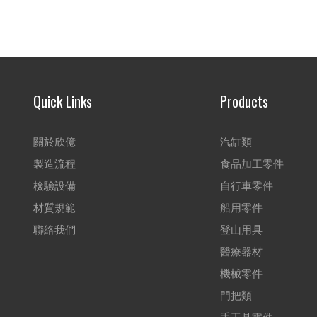
Quick Links
Products
關於欣億
汽缸類
製造流程
食品加工零件
檢驗設備
自行車零件
材質規範
船用零件
聯絡我們
登山用具
醫療器材
機械零件
門把類