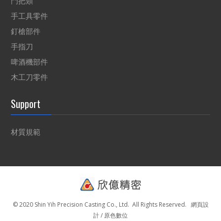
門把類
手工具零件
釘槍部件
手指刀
啤酒機部件
木工刀零件
Support
材質規範
© 2020 Shin Yih Precision Casting Co., Ltd. All Rights Reserved.
網頁設
計 / 原色數位