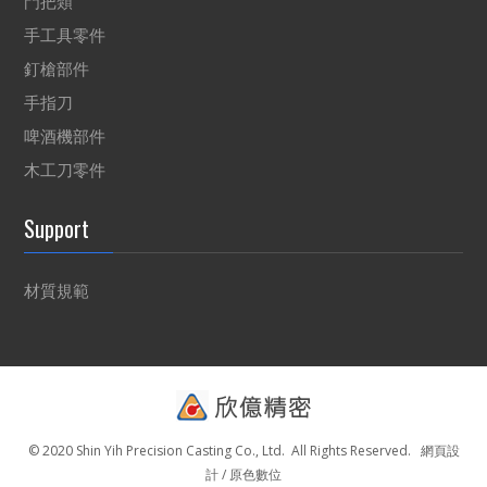
門把類
手工具零件
釘槍部件
手指刀
啤酒機部件
木工刀零件
Support
材質規範
© 2020 Shin Yih Precision Casting Co., Ltd. All Rights Reserved.
網頁設
計 / 原色數位